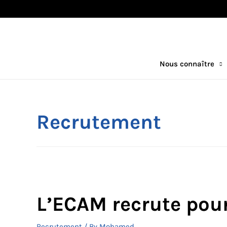
Nous connaître
Recrutement
L’ECAM recrute pou
Recrutement
/ By
Mohamed