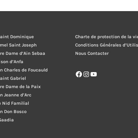
Saint Dominique
Charte de protection de la vi
rmel Saint Joseph
Conditions Générales d’Utili
tre Dame d’Ain Sebaa
Nous Contacter
ison d’Anfa
on Charles de Foucauld
Facebook
Instagram
YouTube
Saint Gabriel
re Dame de la Paix
on Jeanne d’Arc
le Nid Familial
on Don Bosco
 Saadia