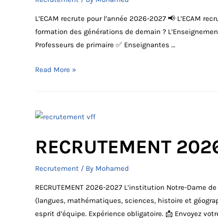
L’ECAM recrute pour l’année 2026-2027 📢 L’ECAM recru
formation des générations de demain ? L’Enseignement
Professeurs de primaire ✅ Enseignantes …
L’ECAM
Read More »
recrute
pour
l’année
2026-
2027
RECRUTEMENT 202
Recrutement
/ By
Mohamed
RECRUTEMENT 2026-2027 L’institution Notre-Dame de Me
(langues, mathématiques, sciences, histoire et géograph
esprit d’équipe. Expérience obligatoire. 📩 Envoyez 