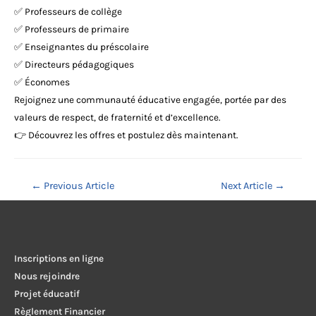
✅ Professeurs de collège
✅ Professeurs de primaire
✅ Enseignantes du préscolaire
✅ Directeurs pédagogiques
✅ Économes
Rejoignez une communauté éducative engagée, portée par des
valeurs de respect, de fraternité et d’excellence.
👉 Découvrez les offres et postulez dès maintenant.
Navigation
←
Previous Article
Next Article
→
de
l’article
Inscriptions en ligne
Nous rejoindre
Projet éducatif
Règlement Financier