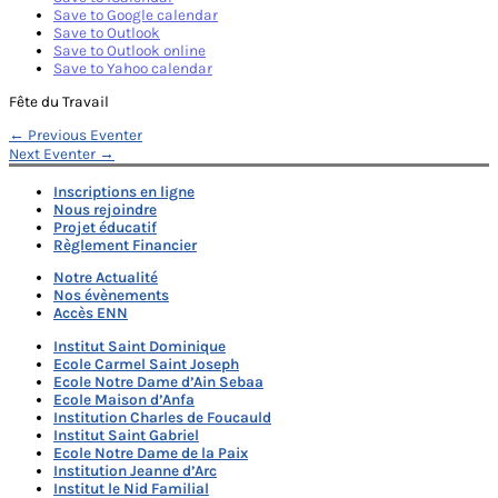
Save to Google calendar
Save to Outlook
Save to Outlook online
Save to Yahoo calendar
Fête du Travail
Navigation
←
Previous Eventer
Next Eventer
→
de
Inscriptions en ligne
l’article
Nous rejoindre
Projet éducatif
Règlement Financier
Notre Actualité
Nos évènements
Accès ENN
Institut Saint Dominique
Ecole Carmel Saint Joseph
Ecole Notre Dame d’Ain Sebaa
Ecole Maison d’Anfa
Institution Charles de Foucauld
Institut Saint Gabriel
Ecole Notre Dame de la Paix
Institution Jeanne d’Arc
Institut le Nid Familial