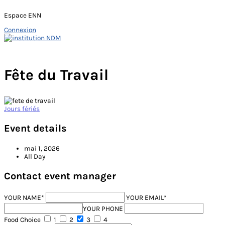
Espace ENN
Connexion
Skip
to
Main
content
Menu
Fête du Travail
Jours fériés
Event details
mai 1, 2026
All Day
Contact event manager
YOUR NAME*
YOUR EMAIL*
YOUR PHONE
Food Choice
1
2
3
4