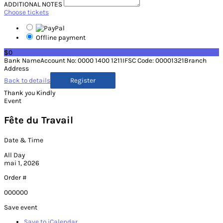
ADDITIONAL NOTES
Choose tickets
Offline payment
$0
Bank NameAccount No: 0000 1400 1211IFSC Code: 00001321Branch
Address
Back to details
Thank
you
Kindly
Event
Fête du Travail
Date & Time
All Day
mai 1, 2026
Order #
000000
Save event
Save to iCalendar