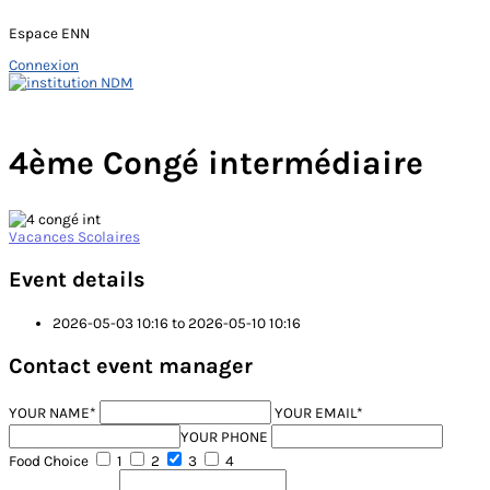
Espace ENN
Connexion
Skip
to
Main
content
Menu
4ème Congé intermédiaire
Vacances Scolaires
Event details
2026-05-03 10:16 to 2026-05-10 10:16
Contact event manager
YOUR NAME*
YOUR EMAIL*
YOUR PHONE
Food Choice
1
2
3
4