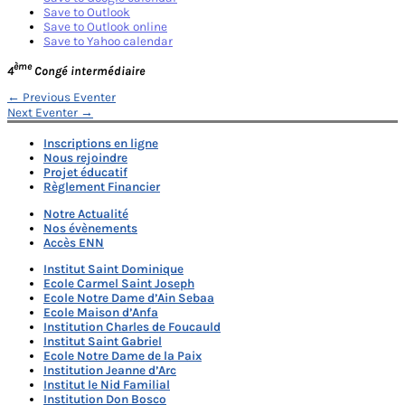
Save to Outlook
Save to Outlook online
Save to Yahoo calendar
ème
4
Congé intermédiaire
Navigation
←
Previous Eventer
Next Eventer
→
de
Inscriptions en ligne
l’article
Nous rejoindre
Projet éducatif
Règlement Financier
Notre Actualité
Nos évènements
Accès ENN
Institut Saint Dominique
Ecole Carmel Saint Joseph
Ecole Notre Dame d’Ain Sebaa
Ecole Maison d’Anfa
Institution Charles de Foucauld
Institut Saint Gabriel
Ecole Notre Dame de la Paix
Institution Jeanne d’Arc
Institut le Nid Familial
Institution Don Bosco