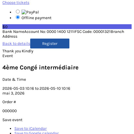
Choose tickets
Offline payment
$0
Bank NameAccount No: 0000 1400 1211IFSC Code: 00001321Branch
Address
Back to details
Thank
you
Kindly
Event
4ème Congé intermédiaire
Date & Time
2026-05-03 10:16 to 2026-05-10 10:16
mai 3, 2026
Order #
000000
Save event
Save to iCalendar
Save to Google calendar