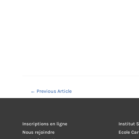
Navigation
←
Previous Article
de
l’article
Inscriptions en ligne
Institut 
Nous rejoindre
Ecole Ca