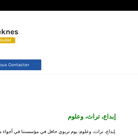
ous Contacter
إبداع، تراث، وعلوم
إبداع، تراث، وعلوم: يوم تربوي حافل في مؤسستنا في أجواء مفعمة بالمعرفة والتميز، نظمت مؤسستنا اليوم نشاطاً تربوياً متكاملاً احتفى بمواهب وإبداعات تلاميذنا.