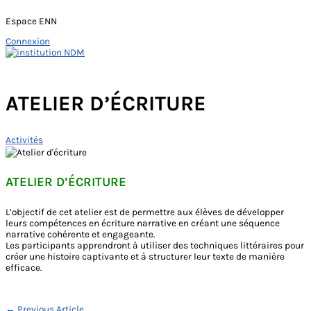
Espace ENN
Connexion
Skip
to
Main
content
Menu
ATELIER D’ÉCRITURE
Activités
ATELIER D’ÉCRITURE
L’objectif de cet atelier est de permettre aux élèves de développer
leurs compétences en écriture narrative en créant une séquence
narrative cohérente et engageante.
Les participants apprendront à utiliser des techniques littéraires pour
créer une histoire captivante et à structurer leur texte de manière
efficace.
←
Previous Article