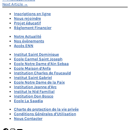
Navigation
Next Article
→
de
Inscriptions en ligne
l’article
Nous rejoindre
Projet éducatif
Règlement Financier
Notre Actualité
Nos évènements
Accès ENN
Institut Saint Dominique
Ecole Carmel Saint Joseph
Ecole Notre Dame d’Ain Sebaa
Ecole Maison d’Anfa
Institution Charles de Foucauld
Institut Saint Gabriel
Ecole Notre Dame de la Paix
Institution Jeanne d’Arc
Institut le Nid Familial
Institution Don Bosco
Ecole La Saadia
Charte de protection de la vie privée
Conditions Générales d’Utilisation
Nous Contacter