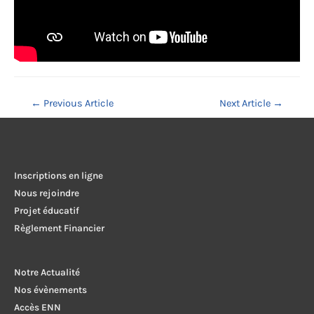
Navigation
←
Previous Article
Next Article
→
de
l’article
Inscriptions en ligne
Nous rejoindre
Projet éducatif
Règlement Financier
Notre Actualité
Nos évènements
Accès ENN