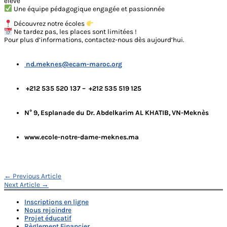
élève
Une équipe pédagogique engagée et passionnée
Découvrez notre écoles
Ne tardez pas, les places sont limitées !
Pour plus d’informations, contactez-nous dès aujourd’hui.
nd.meknes@ecam-maroc.org
+212 535 520 137 – +212 535 519 125
N° 9, Esplanade du Dr. Abdelkarim AL KHATIB, VN-Meknès
www.ecole-notre-dame-meknes.ma
Navigation
←
Previous Article
Next Article
→
de
Inscriptions en ligne
l’article
Nous rejoindre
Projet éducatif
Règlement Financier