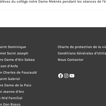
lèves du collège notre Dame Meknès pendant les séances de l’éd
Saint Dominique
Charte de protection de la vi
rmel Saint Joseph
Conditions Générales d’Utili
tre Dame d’Ain Sebaa
Nous Contacter
ison d’Anfa
on Charles de Foucauld
Facebook
Instagram
YouTube
Saint Gabriel
re Dame de la Paix
on Jeanne d’Arc
le Nid Familial
on Don Bosco