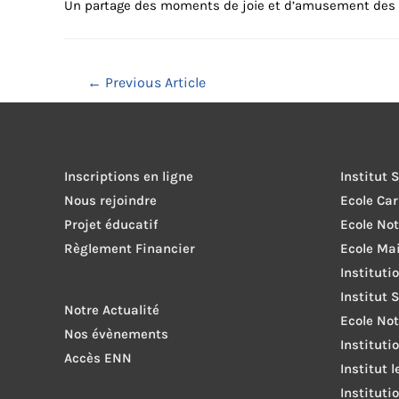
Un partage des moments de joie et d’amusement des é
Navigation
←
Previous Article
de
l’article
Inscriptions en ligne
Institut 
Nous rejoindre
Ecole Ca
Projet éducatif
Ecole No
Règlement Financier
Ecole Ma
Instituti
Institut 
Notre Actualité
Ecole Not
Nos évènements
Instituti
Accès ENN
Institut 
Instituti