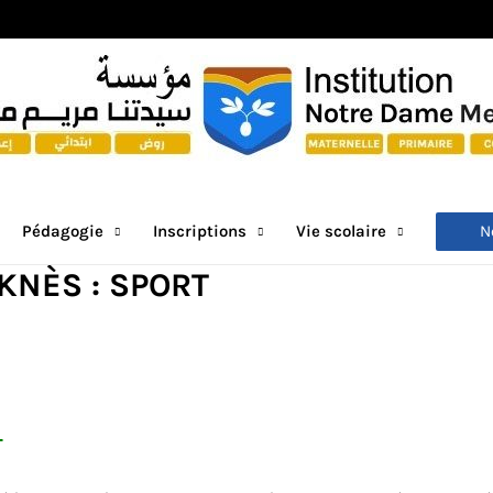
N
Pédagogie
Inscriptions
Vie scolaire
KNÈS : SPORT
T