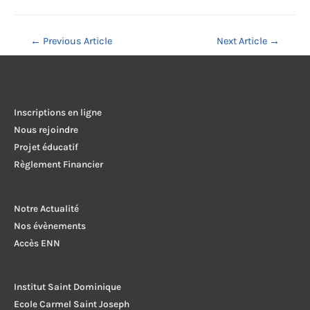
Navigation
←
Previous Article
Next Article
→
de
l’article
Inscriptions en ligne
Nous rejoindre
Projet éducatif
Règlement Financier
Notre Actualité
Nos évènements
Accès ENN
Institut Saint Dominique
Ecole Carmel Saint Joseph