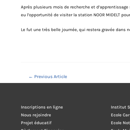
Après plusieurs mois de recherche et d’apprentissage 
eu l’opportunité de visiter la station NOOR MIDELT pour
Le fut une très belle journée, qui restera gravée dans 
Navigation
←
Previous Article
de
l’article
Inscriptions en ligne
Institut 
Nous rejoindre
Ecole Ca
Projet éducatif
Ecole No