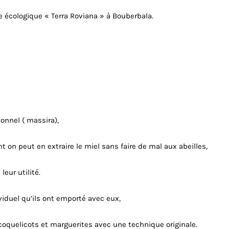
e écologique « Terra Roviana » à Bouberbala.
ionnel ( massira),
t on peut en extraire le miel sans faire de mal aux abeilles,
eur utilité.
viduel qu’ils ont emporté avec eux,
s coquelicots et marguerites avec une technique originale.