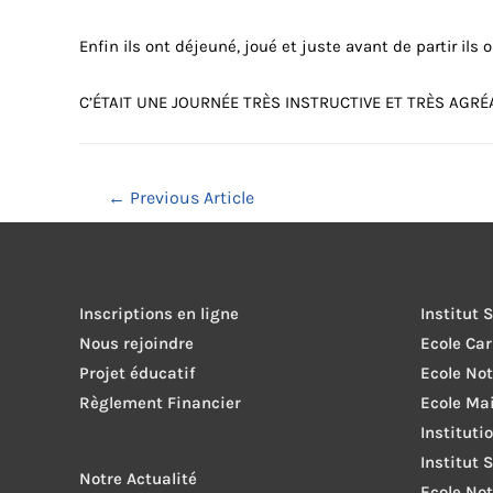
Enfin ils ont déjeuné, joué et juste avant de partir ils 
C’ÉTAIT UNE JOURNÉE TRÈS INSTRUCTIVE ET TRÈS AGR
Navigation
←
Previous Article
de
l’article
Inscriptions en ligne
Institut 
Nous rejoindre
Ecole Ca
Projet éducatif
Ecole No
Règlement Financier
Ecole Ma
Instituti
Institut 
Notre Actualité
Ecole Not