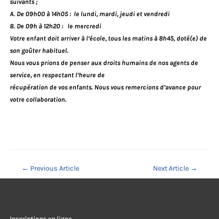
suivants ;
A. De 09h00 à 14h05 : le lundi, mardi, jeudi et vendredi
B. De 09h à 12h20 : le mercredi
Votre enfant doit arriver à l’école, tous les matins à 8h45, doté(e) de
son goûter habituel.
Nous vous prions de penser aux droits humains de nos agents de
service, en respectant l’heure de
récupération de vos enfants.
Nous vous remercions d’avance pour
votre collaboration.
Navigation
←
Previous Article
Next Article
→
de
l’article
Inscriptions en ligne