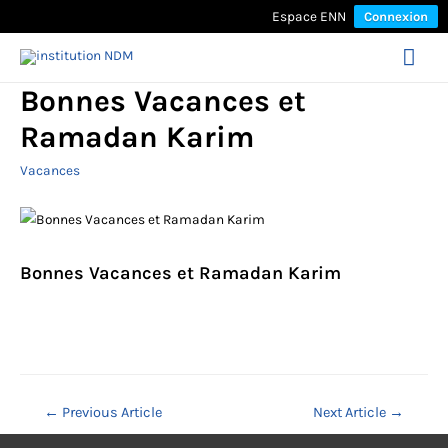
Espace ENN
Connexion
Mai
Bonnes Vacances et
Men
Ramadan Karim
Vacances
Bonnes Vacances et Ramadan Karim
Navigation
←
Previous Article
Next Article
→
de