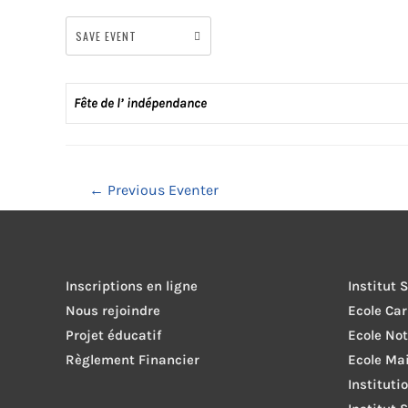
SAVE EVENT
Fête de l’ indépendance
Navigation
←
Previous Eventer
de
l’article
Inscriptions en ligne
Institut 
Nous rejoindre
Ecole Ca
Projet éducatif
Ecole No
Règlement Financier
Ecole Ma
Instituti