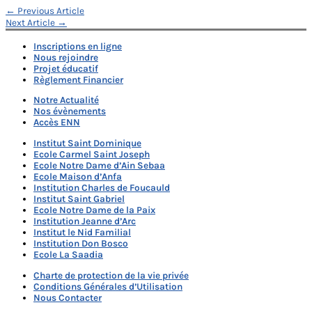
Navigation
←
Previous Article
Next Article
→
de
Inscriptions en ligne
l’article
Nous rejoindre
Projet éducatif
Règlement Financier
Notre Actualité
Nos évènements
Accès ENN
Institut Saint Dominique
Ecole Carmel Saint Joseph
Ecole Notre Dame d’Ain Sebaa
Ecole Maison d’Anfa
Institution Charles de Foucauld
Institut Saint Gabriel
Ecole Notre Dame de la Paix
Institution Jeanne d’Arc
Institut le Nid Familial
Institution Don Bosco
Ecole La Saadia
Charte de protection de la vie privée
Conditions Générales d’Utilisation
Nous Contacter