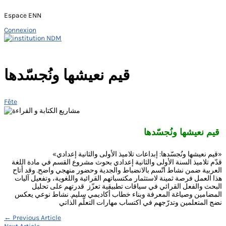
Espace ENN
Connexion
Skip
to
Main
content
Menu
قيم نعيشها ونُجسّدها
Fête
قيم نعيشها ونُجسّدها
«قيم نعيشها ونُجسّدها: إبداعات تلاميذ الأولى والثانية إعدادي»
قدّم تلاميذ السنة الأولى والثانية إعدادي بحوث مشروع القسم في مادة اللغة
العربية ضمن نشاط اتّسم بالانضباط والجدية وحضور منهجي واضح. وقد أتاح
هذا العمل فرصة ثمينة لاستثمار مكتسباتهم القرائية واللغوية، وتفعيل آليات
البحث والفعل القرائي في سياقات تطبيقية تعزّز قدرتهم على تحليل
المضامين وصياغة المعرفة وبناء خطاب أكاديمي سليم. نشاط نوعي يعكس
نضج المتعلمين وتدرّجهم في اكتساب مهارات التعلّم الذاتي
Navigation
←
Previous Article
Next Article
→