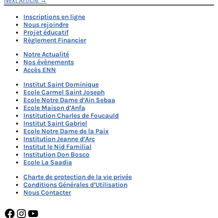
de
Inscriptions en ligne
l’article
Nous rejoindre
Projet éducatif
Règlement Financier
Notre Actualité
Nos évènements
Accès ENN
Institut Saint Dominique
Ecole Carmel Saint Joseph
Ecole Notre Dame d’Ain Sebaa
Ecole Maison d’Anfa
Institution Charles de Foucauld
Institut Saint Gabriel
Ecole Notre Dame de la Paix
Institution Jeanne d’Arc
Institut le Nid Familial
Institution Don Bosco
Ecole La Saadia
Charte de protection de la vie privée
Conditions Générales d’Utilisation
Nous Contacter
Facebook
Instagram
YouTube