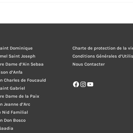
Saint Dominique
Charte de protection de la vi
rmel Saint Joseph
Conditions Générales d’Utili
tre Dame d’Ain Sebaa
Nous Contacter
ison d’Anfa
on Charles de Foucauld
Facebook
Instagram
YouTube
Saint Gabriel
re Dame de la Paix
on Jeanne d’Arc
le Nid Familial
on Don Bosco
 Saadia