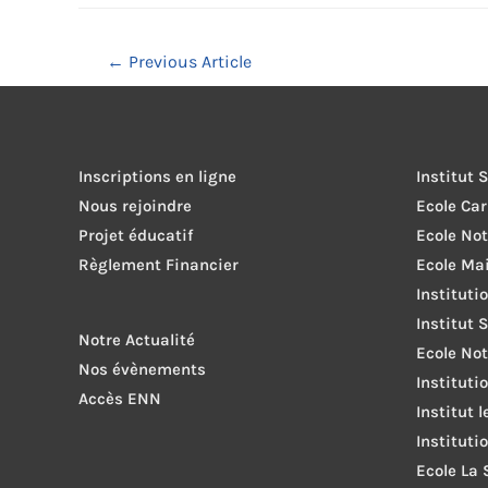
Navigation
←
Previous Article
de
l’article
Inscriptions en ligne
Institut 
Nous rejoindre
Ecole Ca
Projet éducatif
Ecole No
Règlement Financier
Ecole Ma
Instituti
Institut 
Notre Actualité
Ecole Not
Nos évènements
Instituti
Accès ENN
Institut 
Instituti
Ecole La