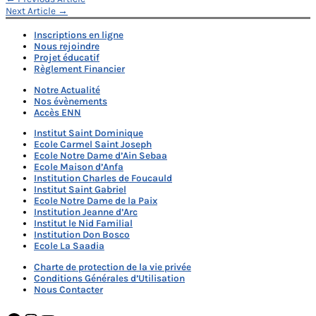
Navigation
Next Article
→
de
Inscriptions en ligne
l’article
Nous rejoindre
Projet éducatif
Règlement Financier
Notre Actualité
Nos évènements
Accès ENN
Institut Saint Dominique
Ecole Carmel Saint Joseph
Ecole Notre Dame d’Ain Sebaa
Ecole Maison d’Anfa
Institution Charles de Foucauld
Institut Saint Gabriel
Ecole Notre Dame de la Paix
Institution Jeanne d’Arc
Institut le Nid Familial
Institution Don Bosco
Ecole La Saadia
Charte de protection de la vie privée
Conditions Générales d’Utilisation
Nous Contacter