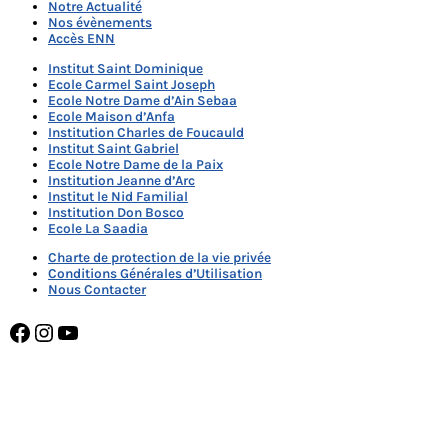
Notre Actualité
Nos évènements
Accès ENN
Institut Saint Dominique
Ecole Carmel Saint Joseph
Ecole Notre Dame d’Ain Sebaa
Ecole Maison d’Anfa
Institution Charles de Foucauld
Institut Saint Gabriel
Ecole Notre Dame de la Paix
Institution Jeanne d’Arc
Institut le Nid Familial
Institution Don Bosco
Ecole La Saadia
Charte de protection de la vie privée
Conditions Générales d’Utilisation
Nous Contacter
Facebook
Instagram
YouTube
NOTRE DAME MEKNÈS MEMBRE DE