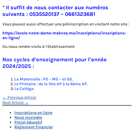
* Il suffit de nous contacter aux numéros
suivants : 0535520137 – 0661323681
Vous pouvez aussi effectuer une préinscription en visitant notre site :
https://ecole-notre-dame-meknes.ma/inscriptions/inscriptions-
en-ligne/
Ou nous rendre visite à l’établissement.
Nos cycles d’enseignement pour l’année
2024/2025 :
La Maternelle : PS – MS – et GS.
Le Primaire : de la 1ère AP à la 6ème AP.
Le Collège.
Navigation
←
Previous Article
Next Article
→
de
Inscriptions en ligne
l’article
Nous rejoindre
Projet éducatif
Règlement Financier